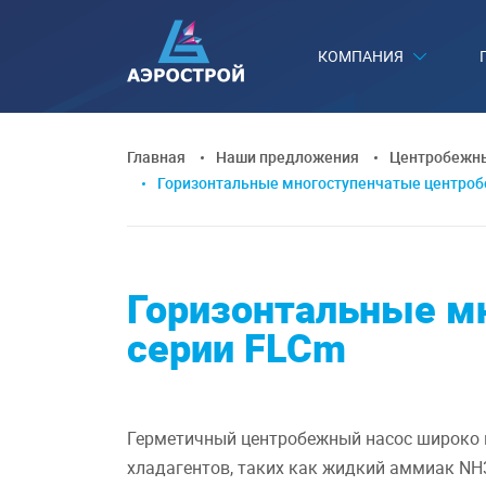
КОМПАНИЯ
Главная
Наши предложения
Центробежны
Горизонтальные многоступенчатые центроб
Горизонтальные м
серии FLCm
Герметичный центробежный насос широко 
хладагентов, таких как жидкий аммиак NH3 