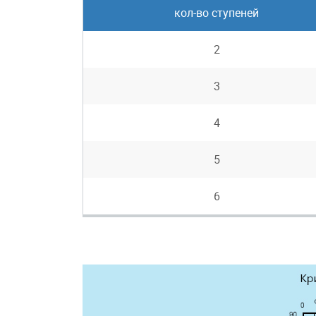
кол-во ступеней
2
3
4
5
6