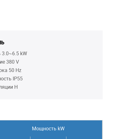
ЛЬ
 3.0~6.5 kW
ие 380 V
ока 50 Hz
ость IP55
ляции H
Мощность kW