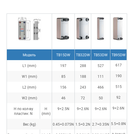
Модель
TB15DW
TB32DW
TB53DW
TB95DW
617
L1 (mm)
197
288
527
190
W1 (mm)
85
188
111
515
L2 (mm)
156
243
466
92
W2 (mm)
46
72
50
9+2.6N
H по кол-ву
H
9+2.5N
9+2.6N
9+2.6N
пластин: N
(mm)
5.5+0.8N
Вес (kg)
0.45+0.075N
1.5+0.2N
2.7+0.35N